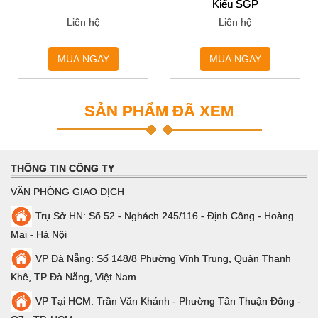
chịu mài mòn cho pin
Kiểu SGP
đẩy
Liên hệ
Liên hệ
SKD61 có độ dẻo dai
MUA NGAY
MUA NGAY
tốt và khả năng chống
mỏi nhiệt độ cao. Nó
có thể chịu được
SẢN PHẨM ĐÃ XEM
nhiệt hạch nhiệt
hạch. Nó phù hợp cho
công việc lâu dài ở
nhiệt độ cao. Nó có
THÔNG TIN CÔNG TY
hiệu suất cắt tốt và
VĂN PHÒNG GIAO DỊCH
hiệu suất đánh
Trụ Sở HN: Số 52 - Nghách 245/116 - Định Công - Hoàng
bóng. Nó là vật liệu
Mai - Hà Nội
tốt nhất để làm chân
ejector và xi lanh.
VP Đà Nẵng: Số 148/8 Phường Vĩnh Trung, Quận Thanh
Khê, TP Đà Nẵng, Việt Nam
SKD61 cũng thích
hợp cho việc sản xuất
VP Tại HCM: Trần Văn Khánh - Phường Tân Thuận Đông -
khuôn nhựa cao