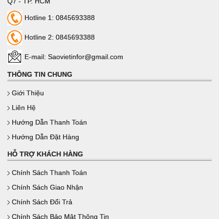
Q7 - TP. HCM
cấp. Việc xử lý thấm
Hotline 1: 0845693388
nitơ có thể có được
một cấu trúc lớp cứng
Hotline 2: 0845693388
tốt trên bề mặt của
E-mail: Saovietinfor@gmail.com
khuôn, và cải thiện
THÔNG TIN CHUNG
Giới Thiệu
Liên Hệ
Hướng Dẫn Thanh Toán
Hướng Dẫn Đặt Hàng
HỖ TRỢ KHÁCH HÀNG
Chính Sách Thanh Toán
Chính Sách Giao Nhận
Chính Sách Đổi Trả
Chính Sách Bảo Mật Thông Tin