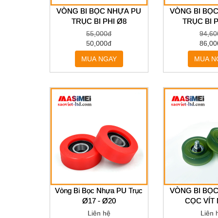
VÒNG BI BỌC NHỰA PU
VÒNG BI BỌ
TRỤC BI PHI Ø8
TRỤC BI P
55,000đ
94,60
50,000đ
86,00
MUA NGAY
MUA N
Vòng Bi Bọc Nhựa PU Trục
VÒNG BI BỌ
Ø17 - Ø20
CỌC VÍT
Liên hệ
Liên 