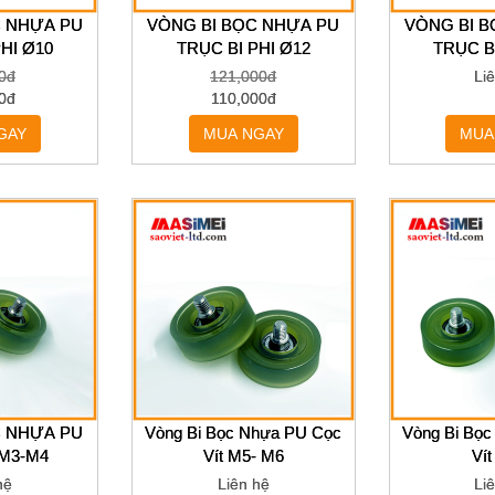
C NHỰA PU
VÒNG BI BỌC NHỰA PU
VÒNG BI 
HI Ø10
TRỤC BI PHI Ø12
TRỤC B
0đ
121,000đ
Li
0đ
110,000đ
GAY
MUA NGAY
MUA
C NHỰA PU
Vòng Bi Bọc Nhựa PU Cọc
Vòng Bi Bọ
 M3-M4
Vít M5- M6
Ví
hệ
Liên hệ
Li