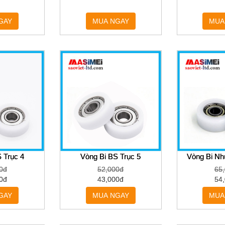
GAY
MUA NGAY
MUA
 Trục 4
Vòng Bi BS Trục 5
Vòng Bi Nh
0đ
52,000đ
65
0đ
43,000đ
54
GAY
MUA NGAY
MUA