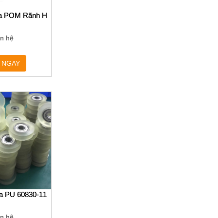
ựa POM Rãnh H
ệu: MASIMEI
ên hệ
màu: trắng
 NGAY
rọc di chuyển
Sử dụng: ròng rọc cửa và cửa sổ
a PU 60830-11
ên hệ