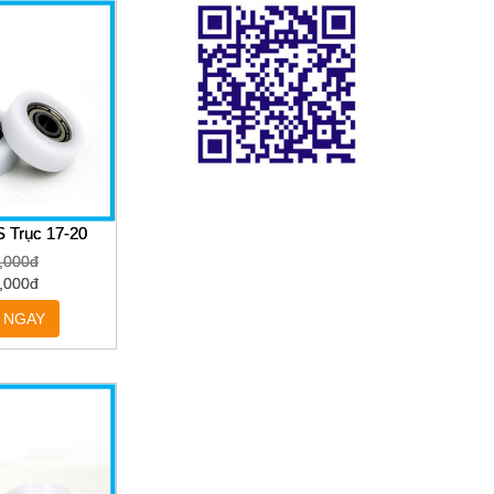
S Trục 17-20
,000đ
,000đ
 NGAY