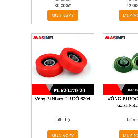
30,000đ
42,00
MUA NGAY
MUA N
Vòng Bi Nhựa PU ĐỎ 6204
VÒNG BI BỌ
60518-5
Liên hệ
Liên 
MUA NGAY
MUA N