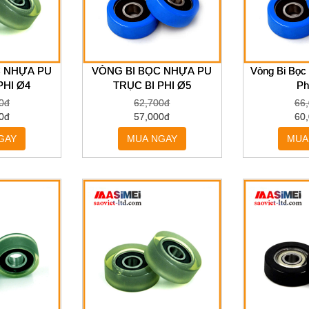
C NHỰA PU
VÒNG BI BỌC NHỰA PU
Vòng Bi Bọc
PHI Ø4
TRỤC BI PHI Ø5
Ph
0đ
62,700đ
66
0đ
57,000đ
60
GAY
MUA NGAY
MUA