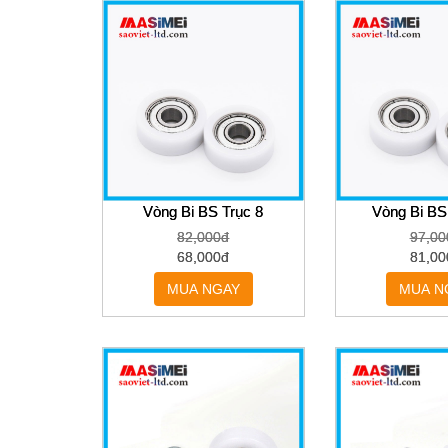
Vòng Bi BS Trục 8
Vòng Bi BS
82,000đ
97,00
68,000đ
81,00
MUA NGAY
MUA N