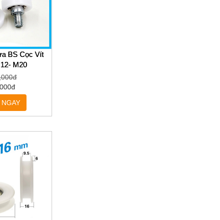
ựa BS Cọc Vít
M12- M20
,000đ
,000đ
 NGAY