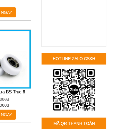
 NGAY
HOTLINE ZALO CSKH
ựa BS Trục 6
,000đ
,000đ
 NGAY
MÃ QR THANH TOÁN