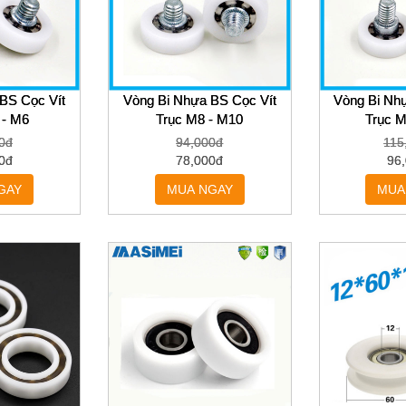
BS Cọc Vít
Vòng Bi Nhựa BS Cọc Vít
Vòng Bi Nh
 - M6
Trục M8 - M10
Trục 
0đ
94,000đ
115
0đ
78,000đ
96
GAY
MUA NGAY
MUA