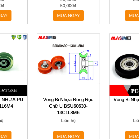
0đ
50,000đ
GAY
MUA NGAY
MUA
C NHỰA PU
Vòng Bi Nhựa Ròng Rọc
Vòng Bi Nh
Thương hiệu: MASIMEI
C1L6M4
Chữ U BSU60630-
13C1L8M6
hệ
Liên hệ
Li
Màu: Nâu Đỏ - Trắng
GAY
MUA NGAY
MUA