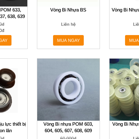
 POM 633,
Vòng Bi Nhựa BS
Vòng Bi Nh
Thương hi
637, 638, 639
0đ
Liên hệ
Li
0đ
Phân loại 
GAY
MUA NGAY
MUA
Loại: ròng 
u lực thiết bị
Vòng Bi nhựa POM 603,
Vòng Bi Nhự
con lăn
604, 605, 607, 608, 609
0đ
60,000đ
Li