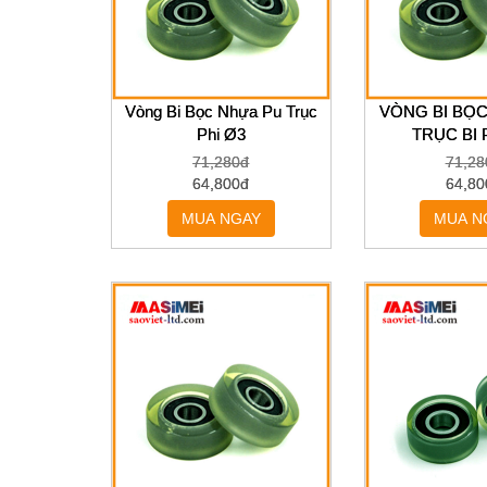
MÁY MÓC THIẾT BỊ
PHỤ KIỆN THIẾT BỊ
Vòng Bi Bọc Nhựa Pu Trục
VÒNG BI BỌ
THIẾT BỊ TỰ ĐỘNG HÓA
Phi Ø3
TRỤC BI 
Vòng bi bọc nhựa PU
71,280đ
71,28
trục phi 03
64,800đ
64,80
MUA NGAY
MUA N