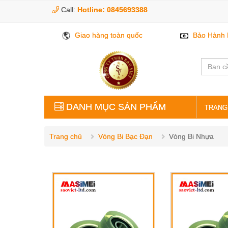
Call:
Hotline: 0845693388
Giao hàng toàn quốc
Bảo Hành 
DANH MỤC SẢN PHẨM
TRANG
VÒNG BI BẠC ĐẠN
Trang chủ
Vòng Bi Bạc Đạn
Vòng Bi Nhựa
PHỤ KIỆN GIA CÔNG
LINH KIỆN CƠ KHÍ
THỦY LỰC KHÍ NÉN
ĐIỆN ĐIỀU KHIỂN