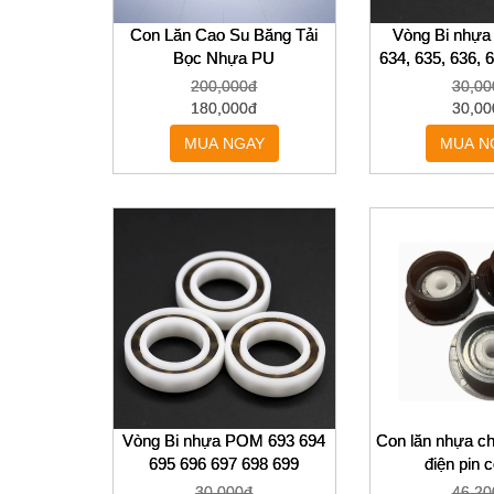
Con Lăn Cao Su Băng Tải
Vòng Bi nhựa
Bọc Nhựa PU
634, 635, 636, 
Thương hiệu: MASIMEI
200,000đ
30,00
Model: tay áo cao su polyurethane
180,000đ
30,00
Phân loại màu: Trong Suốt
MUA NGAY
MUA N
Loại: ròng rọc di chuyển
Sử dụng: ròng rọc cửa và cửa sổ
Vòng Bi nhựa POM 693 694
Con lăn nhựa chị
695 696 697 698 699
điện pin 
30,000đ
46,20