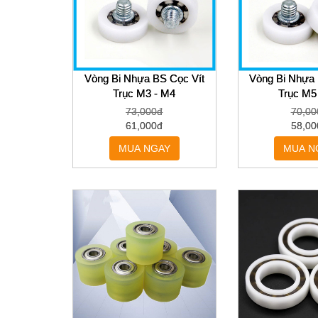
Vòng Bi Nhựa BS Cọc Vít
Vòng Bi Nhựa 
Trục M3 - M4
Trục M5
73,000đ
70,00
61,000đ
58,00
MUA NGAY
MUA N