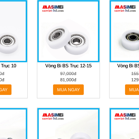
 Trục 10
Vòng Bi BS Trục 12-15
Vòng Bi B
0đ
97,000đ
155
0đ
81,000đ
129
GAY
MUA NGAY
MUA