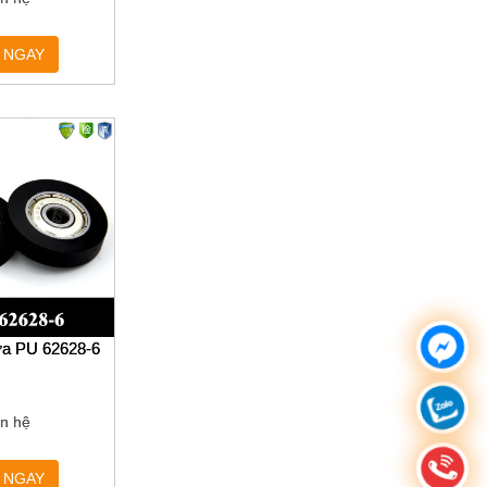
 NGAY
ựa PU 62628-6
ên hệ
 NGAY