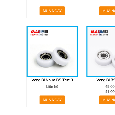
MUA NGAY
MUA N
Vòng Bi Nhựa BS Trục 3
Vòng Bi BS
Liên hệ
49,00
41,00
MUA NGAY
MUA N