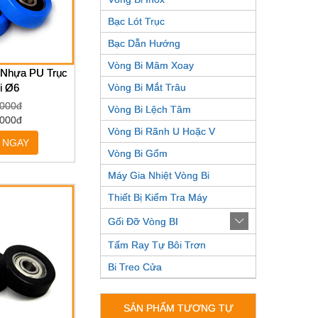
Bạc Lót Trục
Bạc Dẫn Hướng
Vòng Bi Mâm Xoay
 Nhựa PU Trục
i Ø6
Vòng Bi Mắt Trâu
,000đ
Vòng Bi Lệch Tâm
,000đ
Vòng Bi Rãnh U Hoặc V
 NGAY
Vòng Bi Gốm
Máy Gia Nhiệt Vòng Bi
Thiết Bị Kiểm Tra Máy
Gối Đỡ Vòng BI
Tấm Ray Tự Bôi Trơn
Bi Treo Cửa
SẢN PHẨM TƯƠNG TỰ