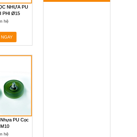
BỌC NHỰA PU
I PHI Ø15
ên hệ
 NGAY
c Nhựa PU Cọc
t M10
ên hệ