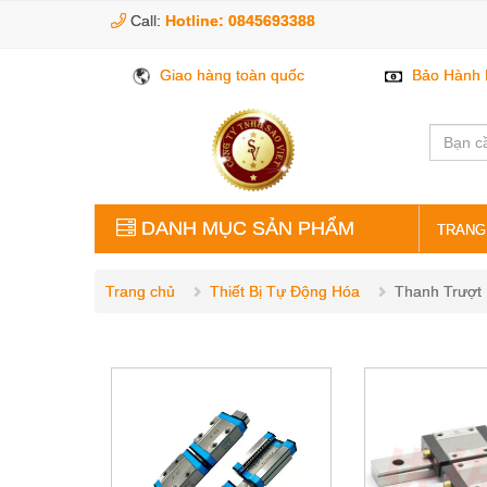
Call:
Hotline: 0845693388
Giao hàng toàn quốc
Bảo Hành 
DANH MỤC SẢN PHẨM
TRANG
VÒNG BI BẠC ĐẠN
Trang chủ
Thiết Bị Tự Động Hóa
Thanh Trượt
PHỤ KIỆN GIA CÔNG
LINH KIỆN CƠ KHÍ
THỦY LỰC KHÍ NÉN
ĐIỆN ĐIỀU KHIỂN