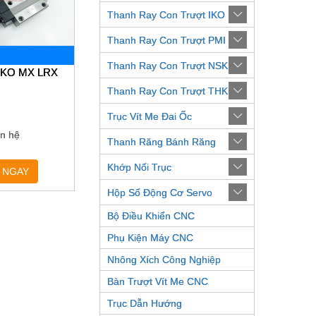
Thanh Ray Con Trượt IKO
Thanh Ray Con Trượt PMI
Thanh Ray Con Trượt NSK
 IKO MX LRX
Thanh Ray Con Trượt THK
Trục Vít Me Đai Ốc
ên hệ
Thanh Răng Bánh Răng
Khớp Nối Trục
 NGAY
Hộp Số Động Cơ Servo
Bộ Điều Khiển CNC
Phụ Kiện Máy CNC
Nhông Xích Công Nghiệp
Bàn Trượt Vít Me CNC
Trục Dẫn Hướng