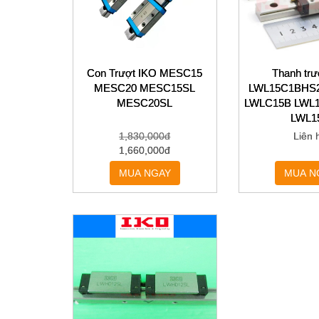
MÁY MÓC THIẾT BỊ
PHỤ KIỆN THIẾT BỊ
Con Trượt IKO MESC15
Thanh trư
THIẾT BỊ TỰ ĐỘNG HÓA
MESC20 MESC15SL
LWL15C1BHS
MESC20SL
LWLC15B LWL
LWL1
1,830,000đ
Liên 
1,660,000đ
MUA NGAY
MUA N