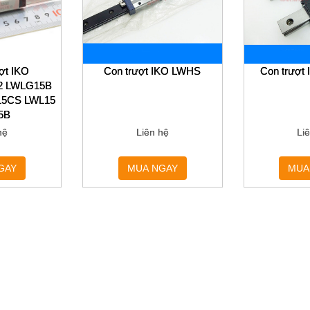
ợt IKO
Con trượt IKO LWHS
Con trượt
2 LWLG15B
15CS LWL15
5B
hệ
Liên hệ
Li
GAY
MUA NGAY
MUA