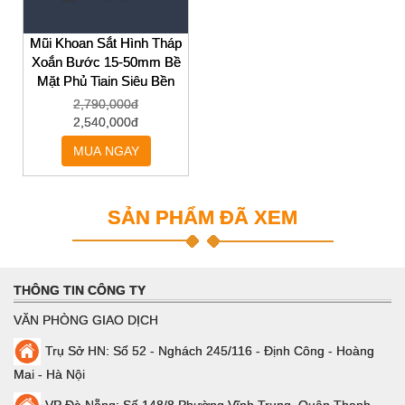
Mũi Khoan Sắt Hình Tháp
Xoắn Bước 15-50mm Bề
Mặt Phủ Tiain Siêu Bền
2,790,000đ
2,540,000đ
MUA NGAY
SẢN PHẨM ĐÃ XEM
THÔNG TIN CÔNG TY
VĂN PHÒNG GIAO DỊCH
Trụ Sở HN: Số 52 - Nghách 245/116 - Định Công - Hoàng
Mai - Hà Nội
VP Đà Nẵng: Số 148/8 Phường Vĩnh Trung, Quận Thanh