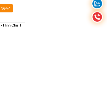
ục Khe Chữ T
STMN/SHSTAN
ên hệ
 NGAY
 - Hình Chữ T
ên hệ
 NGAY