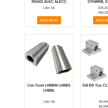
RDA01 ALKC ALKCC
STHWRB, 
Liên hệ
320,0
290,0
MUA NGAY
MUA N
Con Trượt LHBBW LHBBS
Gối Đỡ Trục 
LHBBL
Liên hệ
90,00
80,00