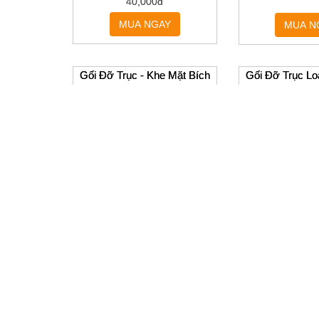
MUA N
Gối Đỡ Thanh Trượt Tròn
SHF
40,000đ
40,000đ
MUA NGAY
Gối Đỡ Trục - Khe Mặt Bích
Gối Đỡ Trục Lo
SHFL/SHFDL/SHFTL
Chữ
Liên hệ
Liên 
MUA NGAY
MUA N