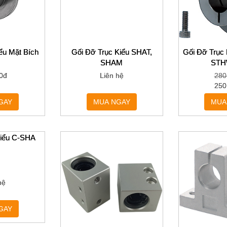
ểu Mặt Bích
Gối Đỡ Trục Kiểu SHAT,
Gối Đỡ Trụ
SHAM
STH
0đ
Liên hệ
280
250
GAY
MUA NGAY
MUA
Kiểu C-SHA
hệ
GAY