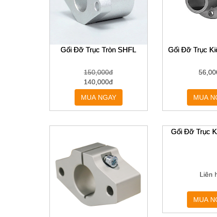
MÁY MÓC THIẾT BỊ
PHỤ KIỆN THIẾT BỊ
Gối Đỡ Trục Tròn SHFL
Gối Đỡ Trục Ki
THIẾT BỊ TỰ ĐỘNG HÓA
150,000đ
56,00
140,000đ
MUA NGAY
MUA N
Gối Đỡ Trục 
Liên 
MUA N