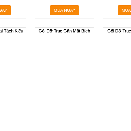
MUA NGAY
GAY
Gối Đỡ Tr
SHSTBN/SH
Li
MUA
ại Tách Kiểu
Gối Đỡ Trục Gắn Mặt Bích
Gối Đỡ Trục
 T
Tay Ngắn
hệ
Liên hệ
Li
GAY
MUA NGAY
MUA