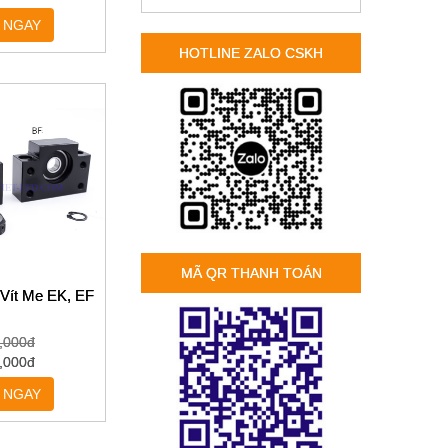
 NGAY
HOTLINE ZALO CSKH
MÃ QR THANH TOÁN
 Vít Me EK, EF
,000đ
,000đ
 NGAY