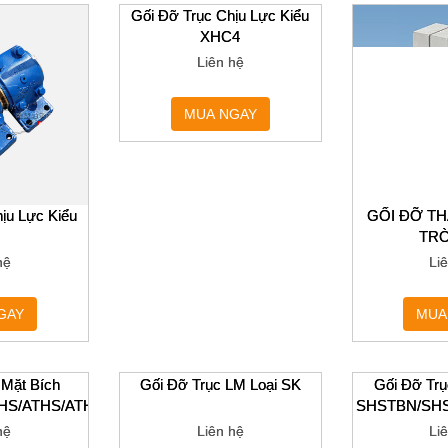
ịu Lực Kiểu
Gối Đỡ Trục Chịu Lực Kiểu
GỐI ĐỠ T
XHC4
TRÒ
hệ
Liên hệ
Li
GAY
MUA NGAY
MUA
Gối Đỡ Trục LM Loại SK
 Mặt Bích
HS/ATHS/ATHC
Liên hệ
hệ