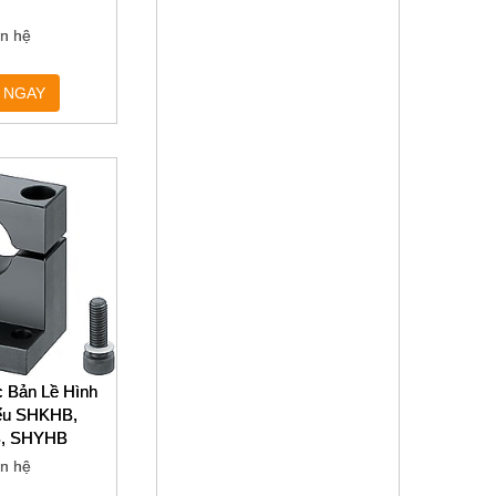
ên hệ
 NGAY
c Bản Lề Hình
iểu SHKHB,
, SHYHB
ên hệ