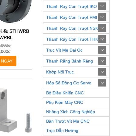
Thanh Ray Con Trượt IKO
Thanh Ray Con Trượt PMI
Thanh Ray Con Trượt NSK
c Kiểu STHWRB
WRBL
Thanh Ray Con Trượt THK
,000đ
Trục Vít Me Đai Ốc
,000đ
 NGAY
Thanh Răng Bánh Răng
Khớp Nối Trục
Hộp Số Động Cơ Servo
Bộ Điều Khiển CNC
Phụ Kiện Máy CNC
Nhông Xích Công Nghiệp
Bàn Trượt Vít Me CNC
Trục Dẫn Hướng