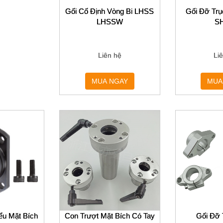
Gối Cố Định Vòng Bi LHSS
Gối Đỡ Trụ
LHSSW
S
Liên hệ
Li
MUA NGAY
MUA
ểu Mặt Bích
Con Trượt Mặt Bích Có Tay
Gối Đỡ