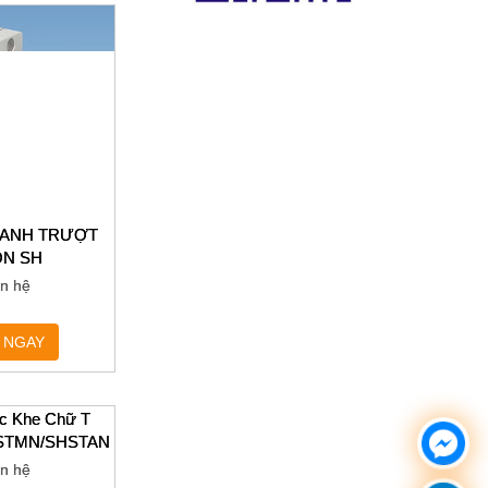
HANH TRƯỢT
N SH
ên hệ
 NGAY