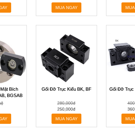
GAY
MUA NGAY
MUA
 Mặt Bích
Gối Đỡ Trục Kiểu BK, BF
Gối Đỡ Trục
AB, BGSAB
hệ
280,000đ
400
250,000đ
360
GAY
MUA NGAY
MUA