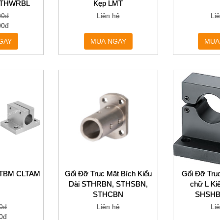
STHWRBL
Kẹp LMT
00đ
Liên hệ
Li
00đ
GAY
MUA NGAY
MUA
CLTBM CLTAM
Gối Đỡ Trục Mặt Bích Kiểu
Gối Đỡ Trụ
Dài STHRBN, STHSBN,
chữ L K
STHCBN
SHSHB
0đ
Liên hệ
Li
0đ