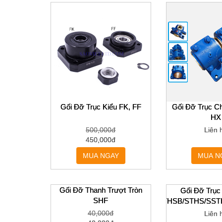
Gối Đỡ Trục Kiểu FK, FF
Gối Đỡ Trục Ch
HX
500,000đ
Liên 
450,000đ
MUA NGAY
MUA N
Gối Đỡ Trục
STHSB/STHS/SST
Liên 