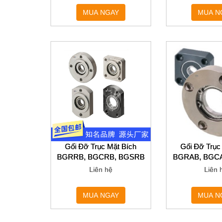
MUA NGAY
MUA N
Gối Đỡ Trục Mặt Bích
Gối Đỡ Trục
BGRRB, BGCRB, BGSRB
BGRAB, BGC
Liên hệ
Liên 
MUA NGAY
MUA N