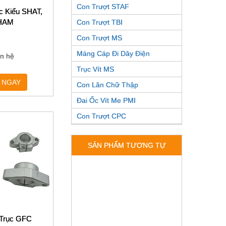
Con Trượt STAF
c Kiểu SHAT,
HAM
Con Trượt TBI
Con Trượt MS
Máng Cáp Đi Dây Điện
ên hệ
Trục Vít MS
 NGAY
Con Lăn Chữ Thập
Đai Ốc Vít Me PMI
Con Trượt CPC
SẢN PHẨM TƯƠNG TỰ
 Trục GFC