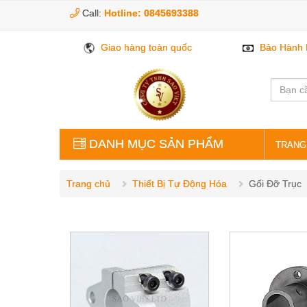
Call:
Hotline: 0845693388
Giao hàng toàn quốc
Bảo Hành 
DANH MỤC SẢN PHẨM
TRANG
VÒNG BI BẠC ĐẠN
Trang chủ
Thiết Bị Tự Động Hóa
Gối Đỡ Trục
PHỤ KIỆN GIA CÔNG
LINH KIỆN CƠ KHÍ
THỦY LỰC KHÍ NÉN
ĐIỆN ĐIỀU KHIỂN