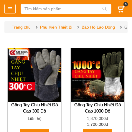
0
Trang chủ
Phụ Kiện Thiết Bị
Bảo Hộ Lao Động
Găn
Găng Tay Chịu Nhiệt Độ
Găng Tay Chịu Nhiệt Độ
Cao 300 Độ
Cao 1000 Độ
Liên hệ
1,870,000đ
1,700,000đ