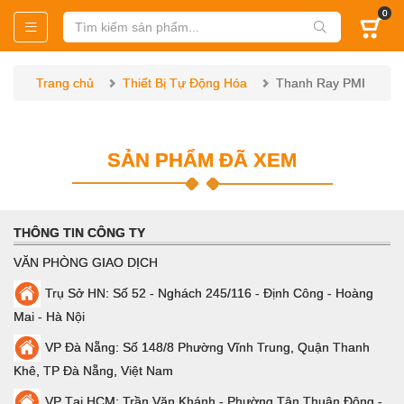
0
Trang chủ
Thiết Bị Tự Động Hóa
Thanh Ray PMI
SẢN PHẨM ĐÃ XEM
THÔNG TIN CÔNG TY
VĂN PHÒNG GIAO DỊCH
Trụ Sở HN: Số 52 - Nghách 245/116 - Định Công - Hoàng
Mai - Hà Nội
VP Đà Nẵng: Số 148/8 Phường Vĩnh Trung, Quận Thanh
Khê, TP Đà Nẵng, Việt Nam
VP Tại HCM: Trần Văn Khánh - Phường Tân Thuận Đông -