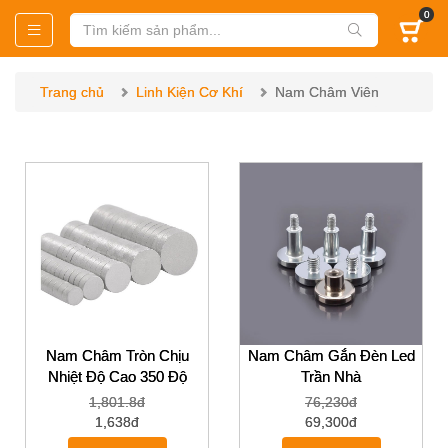
0
Trang chủ
Linh Kiện Cơ Khí
Nam Châm Viên
Nam Châm Tròn Chịu
Nam Châm Gắn Đèn Led
Nhiệt Độ Cao 350 Độ
Trần Nhà
2/3/4/5/6/8/10/12/15/16mm
1,801.8đ
76,230đ
1,638đ
69,300đ