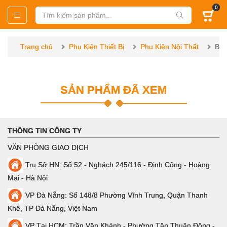
0
Trang chủ
Phụ Kiện Thiết Bị
Phụ Kiện Nội Thất
Bọc
SẢN PHẨM ĐÃ XEM
THÔNG TIN CÔNG TY
VĂN PHÒNG GIAO DỊCH
Trụ Sở HN: Số 52 - Nghách 245/116 - Định Công - Hoàng
Mai - Hà Nội
VP Đà Nẵng: Số 148/8 Phường Vĩnh Trung, Quận Thanh
Khê, TP Đà Nẵng, Việt Nam
VP Tại HCM: Trần Văn Khánh - Phường Tân Thuận Đông -