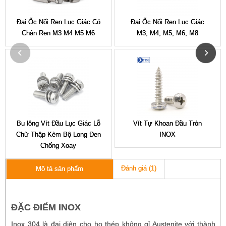
Đai Ốc Nối Ren Lục Giác Có
Đai Ốc Nối Ren Lục Giác
Chân Ren M3 M4 M5 M6
M3, M4, M5, M6, M8
Bu lông Vít Đầu Lục Giác Lỗ
Vít Tự Khoan Đầu Tròn
Chữ Thập Kèm Bộ Long Đen
INOX
Chống Xoay
Đánh giá (1)
Mô tả sản phẩm
ĐẶC ĐIỂM INOX
Inox 304 là đại diện cho họ thép không gỉ Austenite với thành