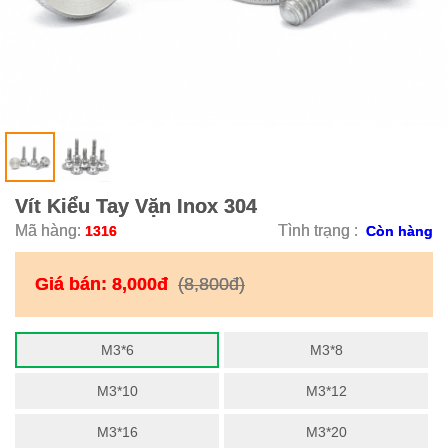
Vít Kiểu Tay Vặn Inox 304
Mã hàng:
Tình trạng :
1316
Còn hàng
Giá bán:
8,000đ
(8,800đ)
M3*6
M3*8
M3*10
M3*12
M3*16
M3*20