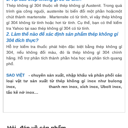
Thép không gỉ 304 thuộc về thép không gỉ Austenit. Trong quá
trình gia công nguội, austenite bị biến đổi một phần hoặc
một
chút
thành martensite
. Martensite có từ tính, vì vậy thép không
gỉ 304 không từ tính hoặc hơi từ tính.
Cụ thể, bạn có thể kiểm
tra Yahoo tại sao thép không gỉ 304 có từ tính.
2. Làm thế nào để xác định sản phẩm thép không gỉ
304 đích thực?
Hỗ trợ kiểm tra thuốc phát hiện đặc biệt bằng thép không gỉ
304, nếu không đổi màu, đó là thép không gỉ 304 chính
hãng.
Hỗ trợ phân tích thành phần hóa học và phân tích quang
phổ.
SAO VIỆT
- chuyên sản xuất, nhập khẩu và phân phối các
loại vật tư sản xuất từ thép không gỉ inox như bulong
inox, thanh ren inox, xích inox, Ubolt inox,
tắc kê nở inox…
Hỏi, đáp về sản phẩm