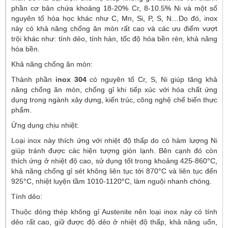
phần cơ bản chứa khoảng 18-20% Cr, 8-10.5% Ni và một số
nguyên tố hóa học khác như C, Mn, Si, P, S, N…Do đó, inox
này có khả năng chống ăn mòn rất cao và các ưu điểm vượt
trội khác như: tính dẻo, tính hàn, tốc độ hóa bền rèn, khả năng
hóa bền.
Khả năng chống ăn mòn:
Thành phần
inox 304
có nguyên tố Cr, S, Ni giúp tăng khả
năng chống ăn mòn, chống gỉ khi tiếp xúc với hóa chất ứng
dụng trong ngành xây dựng, kiến trúc, công nghệ chế biến thực
phẩm.
Ứng dụng chịu nhiệt:
Loại inox này thích ứng với nhiệt độ thấp do có hàm lượng Ni
giúp tránh được các hiện tượng giòn lạnh. Bên cạnh đó còn
thích ứng ở nhiệt độ cao, sử dụng tốt trong khoảng 425-860°C,
khả năng chống gỉ sét không liên tục tới 870°C và liên tục đến
925°C, nhiệt luyện tầm 1010-1120°C, làm nguội nhanh chóng.
Tính dẻo:
Thuộc dòng thép không gỉ Austenite nên loại inox này có tính
dẻo rất cao, giữ được độ dẻo ở nhiệt độ thấp, khả năng uốn,