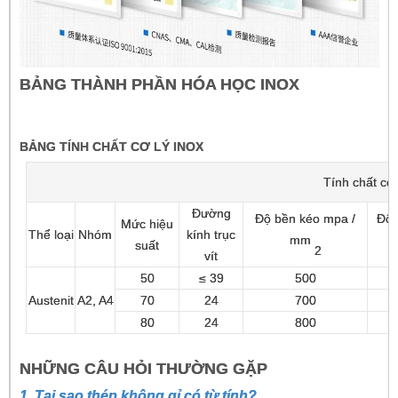
BẢNG THÀNH PHẦN HÓA HỌC INOX
BẢNG TÍNH CHẤT CƠ LÝ INOX
Tính chất cơ
Đường
Độ bền kéo mpa /
Độ 
Mức hiệu
Thể loại
Nhóm
kính trục
mm
suất
2
vít
50
≤ 39
500
Austenit
A2, A4
70
24
700
80
24
800
NHỮNG CÂU HỎI THƯỜNG GẶP
1. Tại sao thép không gỉ có từ tính?