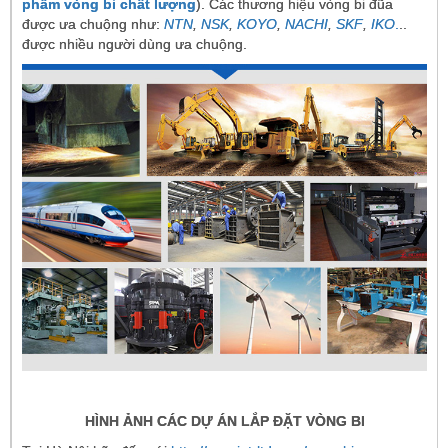
phẩm vòng bi chất lượng
). Các thương hiệu vòng bi đũa
được ưa chuộng như:
NTN
,
NSK
,
KOYO
,
NACHI
,
SKF
,
I
KO
.
..
được nhiều người dùng ưa chuộng.
HÌNH ẢNH CÁC DỰ ÁN LẮP ĐẶT VÒNG BI