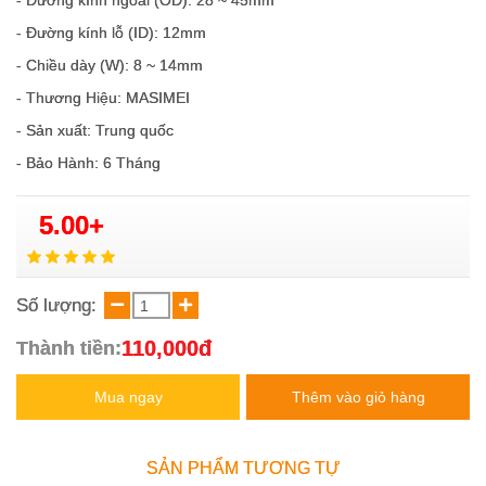
- Đường kính ngoài (OD): 28 ~ 45mm
- Đường kính lỗ (ID): 12mm
- Chiều dày (W): 8 ~ 14mm
- Thương Hiệu: MASIMEI
- Sản xuất: Trung quốc
- Bảo Hành: 6 Tháng
5.00+
Số lượng:
110,000đ
Thành tiền:
Mua ngay
Thêm vào giỏ hàng
SẢN PHẨM TƯƠNG TỰ