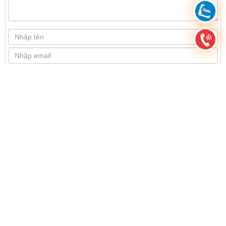
Thêm hình sản phẩm nếu có (tối đa 5 hình):
Chọn hình
SẢN PHẨM ĐÃ XEM
Liên hệ
MUA NGAY