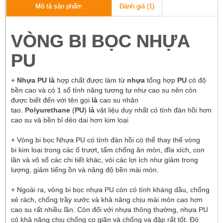
Đánh giá (1)
Mô tả sản phẩm
VÒNG BI BỌC NHỰA
PU
+
Nhựa PU là
hợp chất được làm từ
nhựa
tổng hợp
PU
có độ
bền cao và có 1 số tính năng tương tự như cao su nên còn
được biết đến với tên gọi
là
cao su nhân
tạo.
Polyurethane
(
PU
)
là
vật liệu duy nhất có tính đàn hồi hơn
cao su và bền bỉ dẻo dai hơn kim loại
+ Vòng bi bọc Nhựa PU có tính đàn hồi có thể thay thế vòng
bi kim loại trong các ố trượt, tấm chống ăn mòn, đĩa xích, con
lăn và vô số các chi tiết khác, vói các lợi ích như giảm trong
lượng, giảm tiếng ồn và nâng độ bền mài mòn.
+ Ngoài ra, vòng bi bọc nhựa PU còn có tính kháng dầu, chống
xé rách, chống trầy xước và khả năng chịu mài mòn cao hơn
cao su rất nhiều lần. Còn đối với nhựa thông thường, nhựa PU
có khả năng chịu chống co giãn và chống va đập rất tốt. Đó