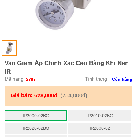
Van Giảm Áp Chính Xác Cao Bằng Khí Nén
IR
Mã hàng:
Tình trạng :
2787
Còn hàng
Giá bán:
628,000đ
(754,000đ)
IR2000-02BG
IR2010-02BG
IR2020-02BG
IR2000-02