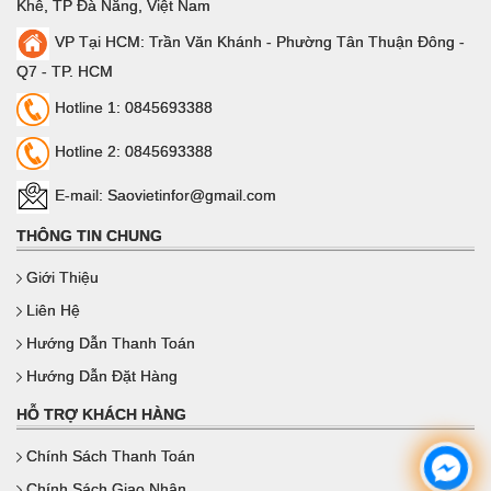
Khê, TP Đà Nẵng, Việt Nam
VP Tại HCM: Trần Văn Khánh - Phường Tân Thuận Đông -
Q7 - TP. HCM
Hotline 1: 0845693388
Hotline 2: 0845693388
E-mail: Saovietinfor@gmail.com
THÔNG TIN CHUNG
Giới Thiệu
Liên Hệ
Hướng Dẫn Thanh Toán
Hướng Dẫn Đặt Hàng
HỖ TRỢ KHÁCH HÀNG
Chính Sách Thanh Toán
Chính Sách Giao Nhận