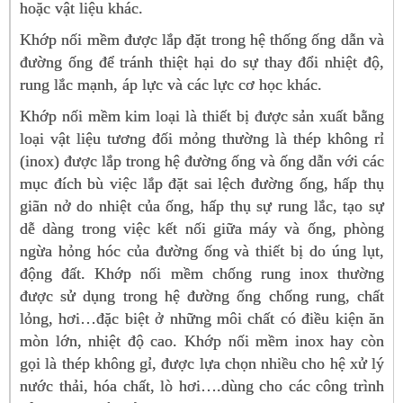
hoặc vật liệu khác.
Khớp nối mềm được lắp đặt trong hệ thống ống dẫn và
đường ống để tránh thiệt hại do sự thay đổi nhiệt độ,
rung lắc mạnh, áp lực và các lực cơ học khác.
Khớp nối mềm kim loại là thiết bị được sản xuất bằng
loại vật liệu tương đối mỏng thường là thép không rỉ
(inox) được lắp trong hệ đường ống và ống dẫn với các
mục đích bù việc lắp đặt sai lệch đường ống, hấp thụ
giãn nở do nhiệt của ống, hấp thụ sự rung lắc, tạo sự
dễ dàng trong việc kết nối giữa máy và ống, phòng
ngừa hỏng hóc của đường ống và thiết bị do úng lụt,
động đất. Khớp nối mềm chống rung inox thường
được sử dụng trong hệ đường ống chống rung, chất
lỏng, hơi…đặc biệt ở những môi chất có điều kiện ăn
mòn lớn, nhiệt độ cao. Khớp nối mềm inox hay còn
gọi là thép không gỉ, được lựa chọn nhiều cho hệ xử lý
nước thải, hóa chất, lò hơi….dùng cho các công trình