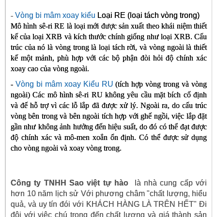
-
Vòng bi mâm xoay kiểu
Loại RE (loại tách vòng trong)
Mô hình sê-ri RE là loại mới được sản xuất theo khái niệm thiết
kế của loại XRB và kích thước chính giống như loại XRB. Cấu
trúc của nó là vòng trong là loại tách rời, và vòng ngoài là thiết
kế một mảnh, phù hợp với các bộ phận đòi hỏi độ chính xác
xoay cao của vòng ngoài.
-
Vòng bi mâm xoay Kiểu RU
(tích hợp vòng trong và vòng
ngoài) Các
mô hình sê-ri RU không yêu cầu mặt bích cố định
và đế hỗ trợ vì các lỗ lắp đã được xử lý. Ngoài ra, do cấu trúc
vòng bên trong và bên ngoài tích hợp với ghế ngồi, việc lắp đặt
gần như không ảnh hưởng đến hiệu suất, do đó có thể đạt được
độ chính xác và mô-men xoắn ổn định. Có thể được sử dụng
cho vòng ngoài và xoay vòng trong.
Công ty TNHH Sao việt tự hào
là nhà cung cấp với
hơn 10 năm lịch sử Với phương châm "chất lượng, hiểu
quả, và uy tín đói với KHÁCH HÀNG LÀ TRÊN HẾT" Đi
đôi với việc chú trọng đến chất lượng và giá thành sản