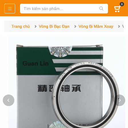
0
Trang chủ
Vòng Bi Bạc Đạn
Vòng Bi Mâm Xoay
Vò