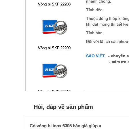
nhanh chóng.
Vòng bi SKF 22208
Tính dẻo:
Thuộc dòng thép không g
khi dát mỏng thì tiết k
Tính hàn:
Đối với tất cả các phư
Vòng bi SKF 22209
SAO VIỆT
- chuyên c
- cảm ơn sự quan 
Vòng bi SKF 22210
Hỏi, đáp về sản phẩm
Có vòng bi inox 6305 báo giá giúp ạ