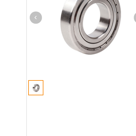
MÁY MÓC THIẾT BỊ
PHỤ KIỆN THIẾT BỊ
THIẾT BỊ TỰ ĐỘNG HÓA