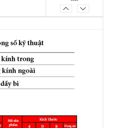
6805
Vòng Bi Inox 316 Đặc Chủng
S6000 6001 6002 6003 6004
6005 6006 6007
Vòng Bi Inox 316 6800 6801
6802 6803 6804 6805