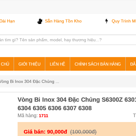
Dài Hạn
Sẵn Hàng Tồn Kho
Quy Trình M
 CHỦ
GIỚI THIỆU
LIÊN HỆ
CHÍNH SÁCH BÁN HÀNG
ĐĂ
Vòng Bi Inox 304 Đặc Chủng ...
Vòng Bi Inox 304 Đặc Chủng S6300Z 630
6304 6305 6306 6307 6308
Mã hàng:
T
1711
Giá bán:
90,000đ
(100,000đ)