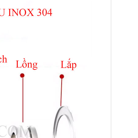
Vòng Bi Inox 6300 Thép không
gỉ 316
Vòng bi tỳ inox S51304 51305
51306 51307 51308 51309
51310