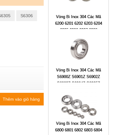
S6305
S6306
Vòng Bi Inox 304 Các Mã
6200 6201 6202 6203 6204
6205 6206 6207 6208
Vòng Bi Inox 304 Các Mã
S6900Z S6901Z S6902Z
S6903Z S6904Z S6905Z
S6906Z
Thêm vào giỏ hàng
Vòng Bi Inox 304 Các Mã
6800 6801 6802 6803 6804