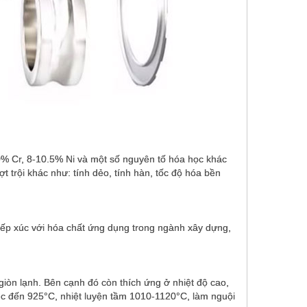
Vòng bi tỳ inox 51107 51108
51109 51110 51111 51112
51113
Vòng bi cầu inox 304 SGE8E
0% Cr, 8-10.5% Ni và một số nguyên tố hóa học khác
GE10E SGE12E GE15E
 trội khác như: tính dẻo, tính hàn, tốc độ hóa bền
GE17 GE20 GE25 GE30
GE40 GE50 GE60 GE
tiếp xúc với hóa chất ứng dụng trong ngành xây dựng,
Gối bi inox SUKF205 206 207
208 209 210
giòn lạnh. Bên cạnh đó còn thích ứng ở nhiệt độ cao,
tục đến 925°C, nhiệt luyện tầm 1010-1120°C, làm nguội