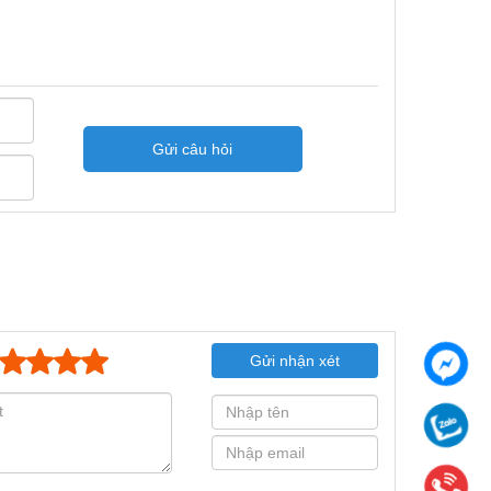
Gối bi inox SUCHA204
SHA205 SHA206 SHA207
SHA208
Gửi câu hỏi
Gửi nhận xét