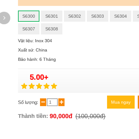
S6300
S6301
S6302
S6303
S6304
S6307
S6308
Vật liệu: Inox 304
Xuất sứ: China
Bảo hành: 6 Tháng
5.00+
Số lượng:
Mua ngay
90,000đ
(100,000đ)
Thành tiền: