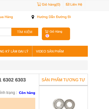
Giỏ hàng(0)
Liên Hệ
ua Hàng
Hướng Dẫn Đường Đi
TÌM KIẾM
Giỏ Hàng
0
NG KÝ LÀM ĐẠI LÝ
VIDEO SẢN PHẨM
1 6302 6303
Vòng Bi Inox 304 Các Mã
SẢN PHẨM TƯƠNG TỰ
S6000Z 6001 6002 6003 6004
6005 6006 6007
ình trạng :
Còn hàng