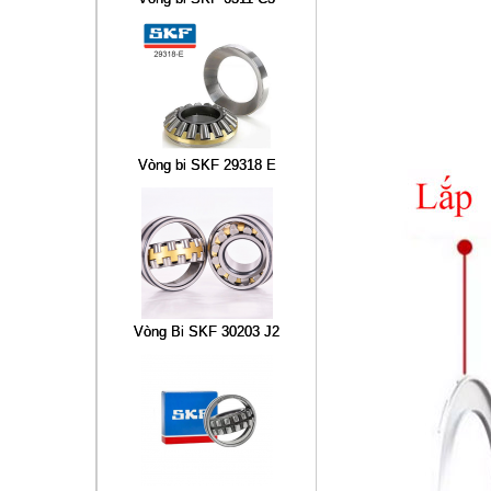
Vòng bi SKF 29318 E
Vòng Bi SKF 30203 J2