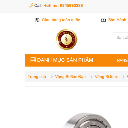
Call:
Hotline: 0845693388
Giao hàng toàn quốc
Bảo Hành 
DANH MỤC SẢN PHẨM
TRANG
VÒNG BI BẠC ĐẠN
Trang chủ
Vòng Bi Bạc Đạn
Vòng Bi Inox
PHỤ KIỆN GIA CÔNG
LINH KIỆN CƠ KHÍ
THỦY LỰC KHÍ NÉN
ĐIỆN ĐIỀU KHIỂN