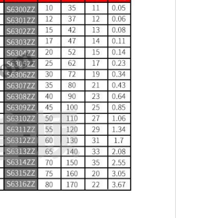
Vòng Bi Inox vật liệu 316L
Vòng Bi NTN Vật Liệu Inox
304
Vòng Bi NTN S6007 Vật Liệu
Inox 304