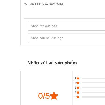
Sao việt trả lời vào 18/01/2424
Vòng bi SKF 22211
VÒNG BI SKF 7305
BECBY ĐỠ CẦU CHẶN
Nhận xét về sản phẩm
1
VÒNG BI SKF 7315-BECBJ
2
3
4
0/5
5