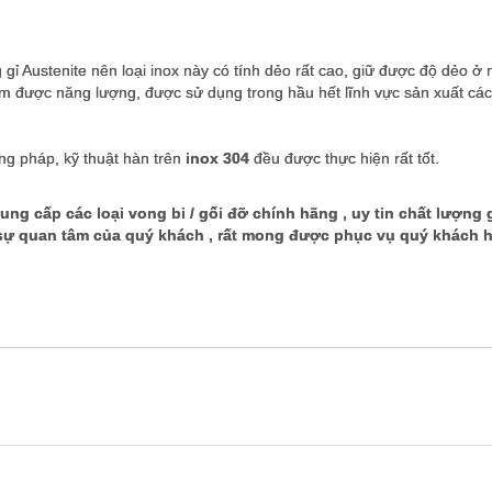
ỉ Austenite nên loại inox này có tính dẻo rất cao, giữ được độ dẻo ở 
iệm được năng lượng, được sử dụng trong hầu hết lĩnh vực sản xuất các c
ơng pháp, kỹ thuật hàn trên
inox 304
đều được thực hiện rất tốt.
ung cấp các loại vong bi / gối đỡ chính hãng , uy tin chất lượng 
tâm của quý khách , rất mong được phục vụ quý khách 