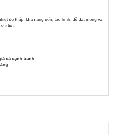
nhiệt độ thấp, khả năng uốn, tạo hình, dễ dát mỏng và
hi tiết.
Vòng bi inox S1208 1209 1210
1211 1212 1213 1214 1215
giá cả cạnh tranh
hàng
Vòng bi nhào inox 22205
22206 22207 22208 22209
22210 CAW33