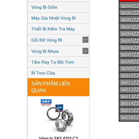
Vòng Bi Gốm
Máy Gia Nhiệt Vòng Bi
Thiết Bị Kiểm Tra Máy
Gối Đỡ Vòng BI
Vòng Bi Nhựa
Tấm Ray Tự Bôi Trơn
Bi Treo Cửa
SẢN PHẨM LIÊN
QUAN
Vòng Bi SKF 23060 CC/W33
Vòng bi SKF 6311-C3