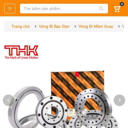
0
Trang chủ
Vòng Bi Bạc Đạn
Vòng Bi Mâm Xoay
Vò