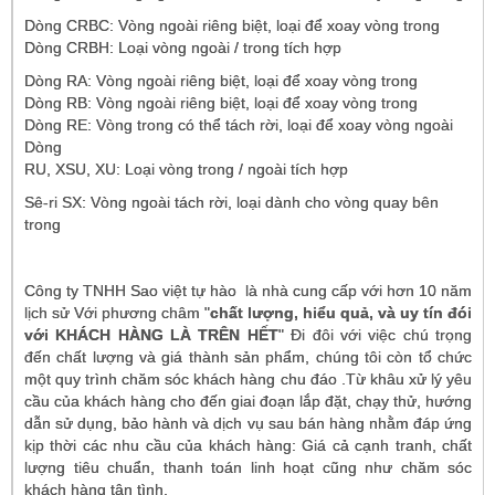
Dòng CRBC: Vòng ngoài riêng biệt, loại để xoay vòng trong
Dòng CRBH: Loại vòng ngoài / trong tích hợp
Dòng RA: Vòng ngoài riêng biệt, loại để xoay vòng trong
Dòng RB: Vòng ngoài riêng biệt, loại để xoay vòng trong
Dòng RE: Vòng trong có thể tách rời, loại để xoay vòng ngoài
Dòng
RU, XSU, XU: Loại vòng trong / ngoài tích hợp
Sê-ri SX: Vòng ngoài tách rời, loại dành cho vòng quay bên
trong
Công ty TNHH Sao việt tự hào là nhà cung cấp với hơn 10 năm
lịch sử Với phương châm "
chất lượng, hiểu quả, và uy tín đói
với
KHÁCH HÀNG LÀ TRÊN HẾT
" Đi đôi với việc chú trọng
đến chất lượng và giá thành sản phẩm, chúng tôi còn tổ chức
một quy trình chăm sóc khách hàng chu đáo .Từ khâu xử lý yêu
cầu của khách hàng cho đến giai đoạn lắp đặt, chạy thử, hướng
dẫn sử dụng, bảo hành và dịch vụ sau bán hàng nhằm đáp ứng
kịp thời các nhu cầu của khách hàng: Giá cả cạnh tranh, chất
lượng tiêu chuẩn, thanh toán linh hoạt cũng như chăm sóc
khách hàng tận tình.