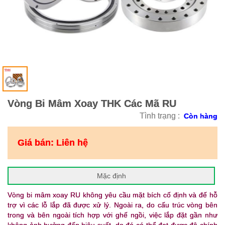
Vòng Bi Mâm Xoay THK Các Mã RU
Tình trạng :
Còn hàng
Giá bán:
Liên hệ
Mặc định
Vòng bi mâm xoay RU không yêu cầu mặt bích cố định và đế hỗ
trợ vì các lỗ lắp đã được xử lý. Ngoài ra, do cấu trúc vòng bên
trong và bên ngoài tích hợp với ghế ngồi, việc lắp đặt gần như