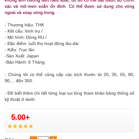
không ảnh hưởng đến hiệu suất, do đó có thể đạt được độ chính
xác và mô-men xoắn ổn định. Có thể được sử dụng cho vòng
ngoài và xoay vòng trong.
- Thương hiệu: THK
- Kết cấu: hình trụ /
- Mô hình: Dòng RU /
- Đặc điểm: tuổi thọ hoạt động lâu dài
- Kiểu: Trục lăn
-Sản Xuất: Japan
-Bảo Hành: 6 Tháng
- Chúng tôi có thể cũng cấp các kích thước từ 20, 35, 55, 80,
90,... đến 350.
- Để biết thêm chi tiết từng loại vui lòng tham khảo bảng thông số
kỹ thuật ở dưới.
5.00+